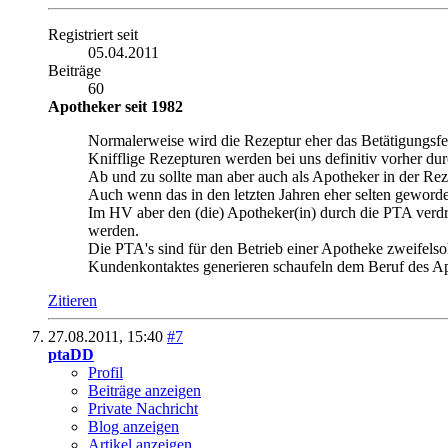
Registriert seit
05.04.2011
Beiträge
60
Apotheker seit 1982
Normalerweise wird die Rezeptur eher das Betätigungsfeld
Knifflige Rezepturen werden bei uns definitiv vorher du
Ab und zu sollte man aber auch als Apotheker in der Re
Auch wenn das in den letzten Jahren eher selten geworde
Im HV aber den (die) Apotheker(in) durch die PTA verdrä
werden.
Die PTA's sind für den Betrieb einer Apotheke zweifels
Kundenkontaktes generieren schaufeln dem Beruf des Apo
Zitieren
27.08.2011,
15:40
#7
ptaDD
Profil
Beiträge anzeigen
Private Nachricht
Blog anzeigen
Artikel anzeigen