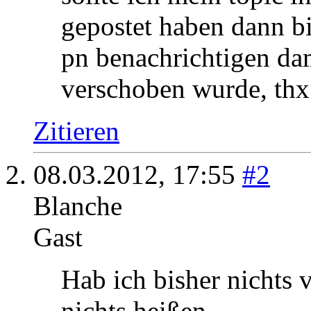
abgeschlossen und möch
geisteswissenschaftlic
meine pta-berufserlaubn
möglich?
sollte ich mein topic i
gepostet haben dann bi
pn benachrichtigen dam
verschoben wurde, thx