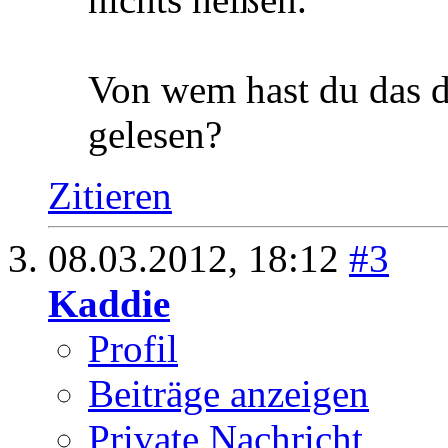
Zitieren
08.03.2012,
17:55
#2
Blanche
Gast
Hab ich bisher nichts 
nichts heißen.
Von wem hast du das d
gelesen?