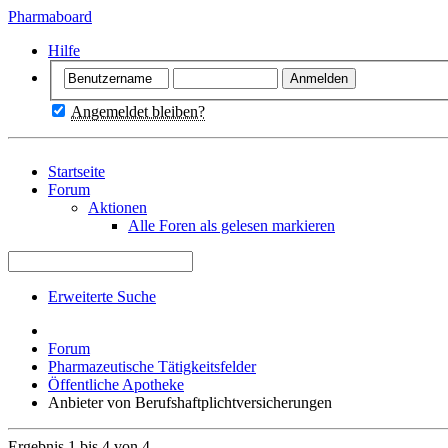
Pharmaboard
Hilfe
Angemeldet bleiben?
Startseite
Forum
Aktionen
Alle Foren als gelesen markieren
Erweiterte Suche
Forum
Pharmazeutische Tätigkeitsfelder
Öffentliche Apotheke
Anbieter von Berufshaftplichtversicherungen
Ergebnis 1 bis 4 von 4