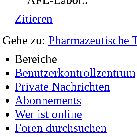
04.03.2013,
09:28
#2
Unregistriert
Gast
vielleicht das NRF? st
AFL-Labor..
Zitieren
Gehe zu:
Pharmazeutische 