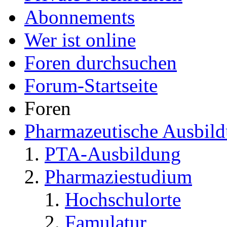
201
Pharmazeut
Bist du sicher, dass da
dazu auch nicht.
Es gibt ein Präparat 
Morbus Pompe eingesetz
das?
Zitieren