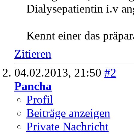
neigen zu behaupten, d
gibt.
Google findet dazu nu
'micozym' drin sein sol
garnicht.
Eine Krankenschwester
dazu gebeten, das zeug
Dialysepatientin i.v a