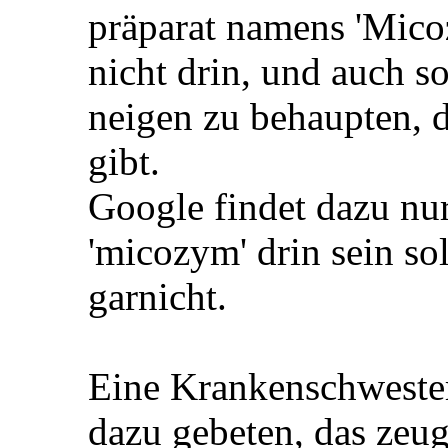
Registriert seit
10.09.2010
Beiträge
229
Apothekerin
Micozym - was ist da
Ich bin auf der Suche
präparat namens 'Micozy
nicht drin, und auch s