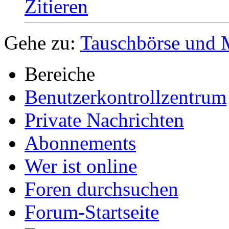
einen Freiwilligen find
und nach Marburg möc
Bin dann im SS 13 im 
später !! Hoffentlich m
E-mail.:
faghat1@hotm
Zitieren
Gehe zu:
Tauschbörse und 
Bereiche