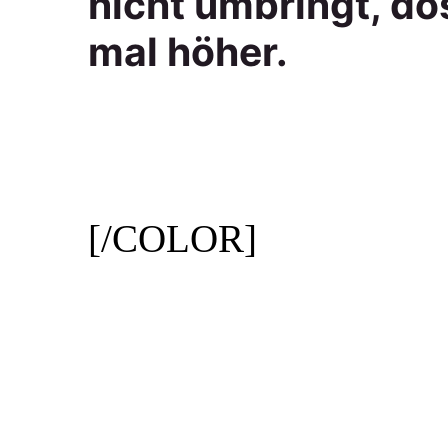
[COLOR=var(--colo
nicht umbringt, do
mal höher.