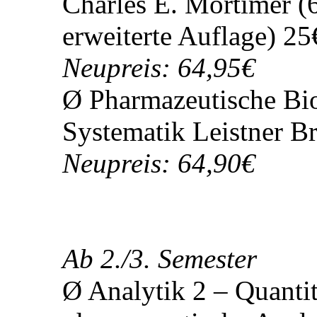
10€
Neupreis: 32,95€
Ø Analytik 1 - Qualita
Eberhard Ehlers (8.Au
Neupreis: 39€
Ø Das Basiswissen de
Charles E. Mortimer (6
erweiterte Auflage) 25
Neupreis: 64,95€
Ø Pharmazeutische Bi
Systematik Leistner Br