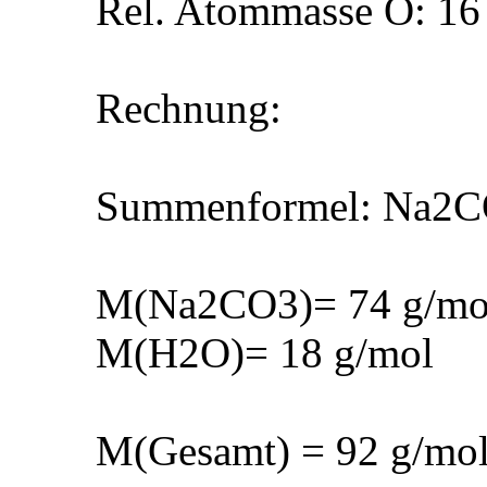
Rel. Atommasse O: 16
Rechnung:
Summenformel: Na2C
M(Na2CO3)= 74 g/mo
M(H2O)= 18 g/mol
M(Gesamt) = 92 g/mo